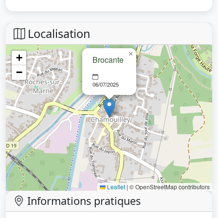
Localisation
×
+
Brocante
−
06/07/2025
Leaflet
|
© OpenStreetMap contributors
Informations pratiques