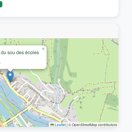
e
×
e du sou des écoles
5
Leaflet
|
© OpenStreetMap contributors