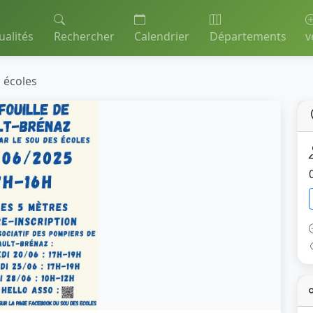
ualités
Rechercher
Calendrier
Départements
v
s écoles