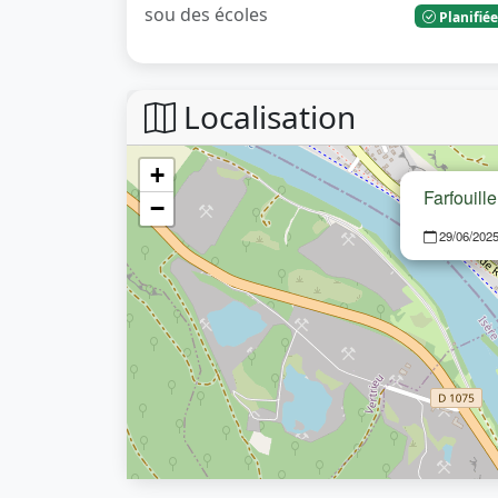
sou des écoles
Planifié
Localisation
+
Farfouill
−
29/06/202